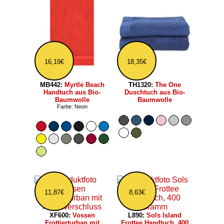
16,19€
18,35€
MB442:
Myrtle Beach
TH1320:
The One
Handtuch aus Bio-
Duschtuch aus Bio-
Baumwolle
Baumwolle
Farbe: Neon
11,87€
8,63€
XF600:
Vossen
L890:
Sols Island
Frottierturban mit
Frottee Handtuch, 400