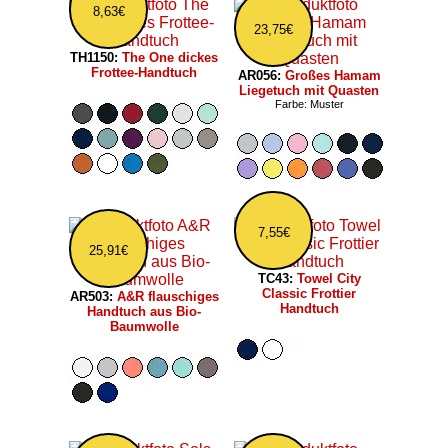
8,63€
23,75€
TH1150:
The One dickes
Frottee-Handtuch
AR056:
Großes Hamam
Liegetuch mit Quasten
Farbe: Muster
7,55€
25,91€
TC43:
Towel City
Classic Frottier
AR503:
A&R flauschiges
Handtuch
Handtuch aus Bio-
Baumwolle