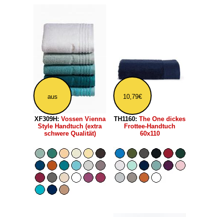
aus
10,79€
XF309H:
Vossen Vienna
TH1160:
The One dickes
Style Handtuch (extra
Frottee-Handtuch
schwere Qualität)
60x110