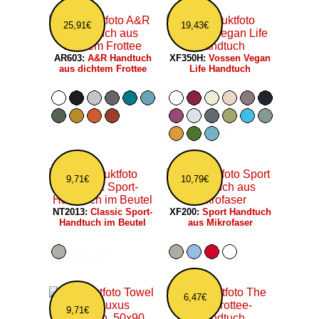
25,91€
19,43€
AR603:
A&R Handtuch
XF350H:
Vossen Vegan
aus dichtem Frottee
Life Handtuch
9,71€
10,79€
NT2013:
Classic Sport-
XF200:
Sport Handtuch
Handtuch im Beutel
aus Mikrofaser
6,47€
9,71€