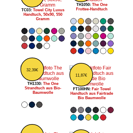
TH1050:
The One
Frottee-Handtuch
TC03:
Towel City Luxus
Handtuch, 50x90, 550
Gramm
32,39€
11,87€
TH1330:
The One
Strandtuch aus Bio-
FT100HN:
Fair Towel
Baumwolle
Handtuch aus Fairtrade
Bio Baumwolle