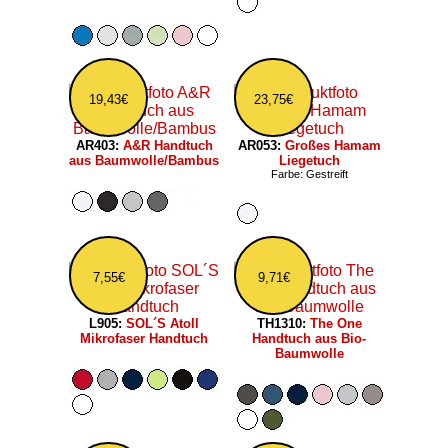
19,43€
23,75€
AR403:
A&R Handtuch
AR053:
Großes Hamam
aus Baumwolle/Bambus
Liegetuch
Farbe: Gestreift
7,55€
9,71€
L905:
SOL´S Atoll
TH1310:
The One
Mikrofaser Handtuch
Handtuch aus Bio-
Baumwolle