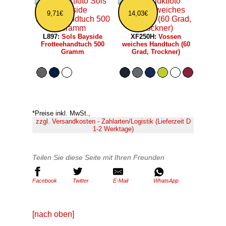
9,71€
14,03€
L897:
Sols Bayside
XF250H:
Vossen
Frotteehandtuch 500
weiches Handtuch (60
Gramm
Grad, Trockner)
*Preise inkl. MwSt.,
zzgl. Versandkosten - Zahlarten/Logistik (Lieferzeit D
1-2 Werktage)
Teilen Sie diese Seite mit Ihren Freunden
Facebook
Twitter
E-Mail
WhatsApp
[nach oben]