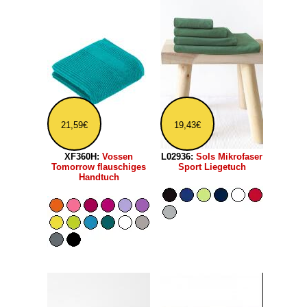
21,59€
19,43€
XF360H:
Vossen
L02936:
Sols Mikrofaser
Tomorrow flauschiges
Sport Liegetuch
Handtuch