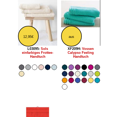
12,95€
aus
L03095:
Sols
XF209H:
Vossen
einfarbiges Frottee-
Calypso Feeling
Handtuch
Handtuch