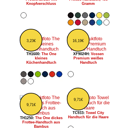
Knopfverschluss
Gramm
3,23€
16,19€
TH1600:
The One
XF9024H:
Vossen
kleines
Premium weißes
Küchenhandtuch
Handtuch
9,71€
9,71€
TC933:
Towel City
Handtuch für die Haare
TH1250:
The One dickes
Frottee-Handtuch aus
Bambus