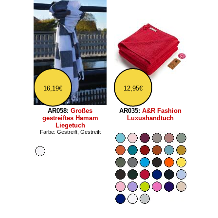
16,19€
12,95€
AR058:
Großes
AR035:
A&R Fashion
gestreiftes Hamam
Luxushandtuch
Liegetuch
Farbe: Gestreift, Gestreift