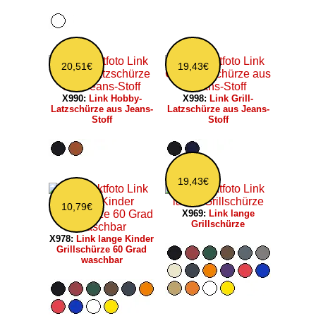
20,51€
19,43€
X990:
Link Hobby-
X998:
Link Grill-
Latzschürze aus Jeans-
Latzschürze aus Jeans-
Stoff
Stoff
19,43€
10,79€
X969:
Link lange
Grillschürze
X978:
Link lange Kinder
Grillschürze 60 Grad
waschbar