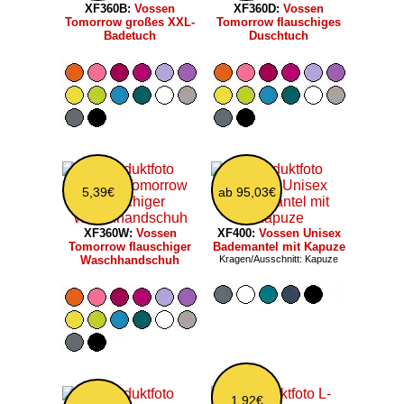
XF360B:
Vossen
XF360D:
Vossen
Tomorrow großes XXL-
Tomorrow flauschiges
Badetuch
Duschtuch
5,39€
ab 95,03€
XF360W:
Vossen
XF400:
Vossen Unisex
Tomorrow flauschiger
Bademantel mit Kapuze
Waschhandschuh
Kragen/Ausschnitt: Kapuze
1,92€