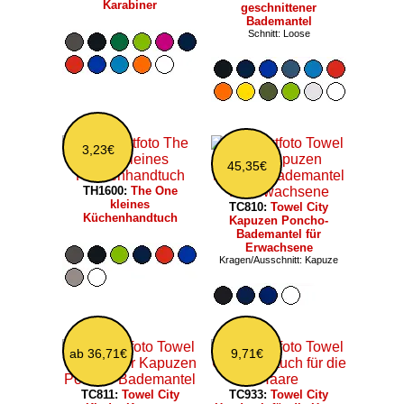
Karabiner
geschnittener
Bademantel
Schnitt: Loose
3,23€
45,35€
TH1600:
The One
kleines
TC810:
Towel City
Küchenhandtuch
Kapuzen Poncho-
Bademantel für
Erwachsene
Kragen/Ausschnitt: Kapuze
ab 36,71€
9,71€
TC811:
Towel City
TC933:
Towel City