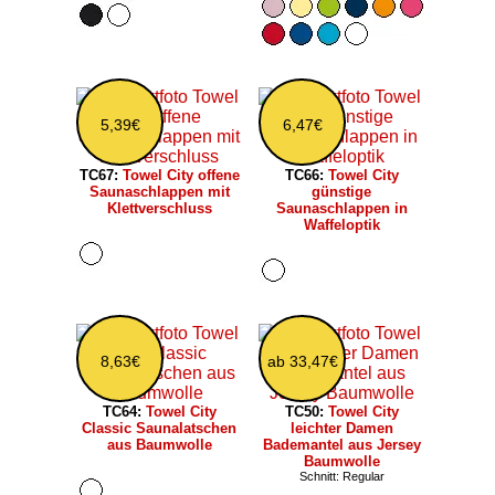
5,39€
6,47€
TC67:
Towel City offene
TC66:
Towel City
Saunaschlappen mit
günstige
Klettverschluss
Saunaschlappen in
Waffeloptik
8,63€
ab 33,47€
TC64:
Towel City
TC50:
Towel City
Classic Saunalatschen
leichter Damen
aus Baumwolle
Bademantel aus Jersey
Baumwolle
Schnitt: Regular