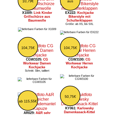
10,79€
aus
X1009:
Link Kinder
EX222:
Kochjacke
Grillschürze aus
Bikerstyle mit
Baumwolle
Schulterklappen
Größe: ab XS, bis 5XL
104,75€
104,75€
CGW3105:
CG
CGW3100:
CG
Workwear Damen
Workwear Herren
Kochjacke
Kochjacke
Schnitt: Slim, tailliert
50,75€
ab 115,55€
KY061:
Karlowsky
Damenkasack-Kittel
AR029:
A&R sehr