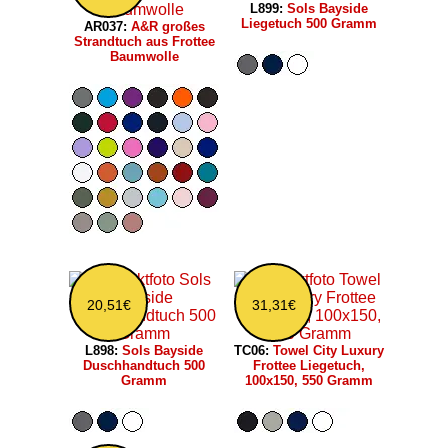
L899:
Sols Bayside
Liegetuch 500 Gramm
AR037:
A&R großes
Strandtuch aus Frottee
Baumwolle
20,51€
31,31€
L898:
Sols Bayside
TC06:
Towel City Luxury
Duschhandtuch 500
Frottee Liegetuch,
Gramm
100x150, 550 Gramm