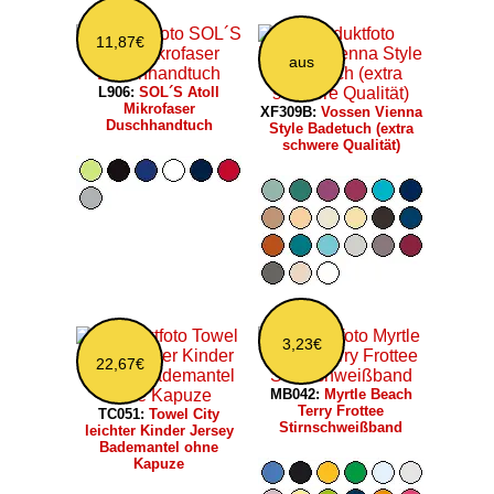
11,87€
aus
L906:
SOL´S Atoll
Mikrofaser
XF309B:
Vossen Vienna
Duschhandtuch
Style Badetuch (extra
schwere Qualität)
3,23€
22,67€
MB042:
Myrtle Beach
Terry Frottee
TC051:
Towel City
Stirnschweißband
leichter Kinder Jersey
Bademantel ohne
Kapuze