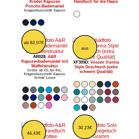
Kinder Kapuzen
Handtuch für die Haare
Poncho-Bademantel
Kragen/Ausschnitt: Kapuze
ab 82,07€
aus
AR028:
A&R
Kapuzenbademantel mit
XF309D:
Vossen Vienna
Waffelstruktur
Style Duschtuch (extra
Größe: ab XS, bis 4XL;
schwere Qualität)
Kragen/Ausschnitt: Kapuze;
Schnitt: Loose
30,23€
46,43€