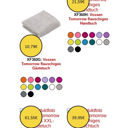
21,59€
XF360H:
Vossen
Tomorrow flauschiges
Handtuch
10,79€
XF360G:
Vossen
Tomorrow flauschiges
Gästetuch
61,55€
39,95€