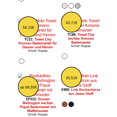
63,71€
56,15€
TC86:
Towel City
leichter Kimono
TC21:
Towel City
Bademantel
Kimono Bademantel für
Schnitt: Regular
Damen und Herren
Schnitt: Regular
20,51€
ab 88,55€
X989:
Link Kochschürze
aus Jeans-Stoff
XF012:
Vossen
Wellington leichter
Piqué Bademantel mit
Waffelmuster
Schnitt: Regular