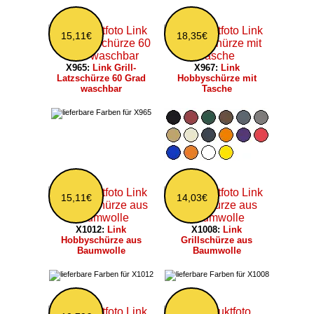
15,11€
18,35€
X965:
Link Grill-
X967:
Link
Latzschürze 60 Grad
Hobbyschürze mit
waschbar
Tasche
15,11€
14,03€
X1012:
Link
X1008:
Link
Hobbyschürze aus
Grillschürze aus
Baumwolle
Baumwolle