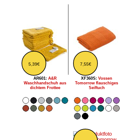
5,39€
7,55€
AR601:
A&R
XF360S:
Vossen
Waschhandschuh aus
Tomorrow flauschiges
dichtem Frottee
Seiftuch