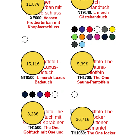
11,87€
NT9140:
L-merch
Gästehandtuch
XF600:
Vossen
Frottierturban mit
Knopfverschluss
15,11€
5,39€
NT9500:
L-merch Luxus-
TH1700:
The One
Badetuch
Sauna-Pantoffeln
3,23€
36,71€
TH1500:
The One
Golftuch mit Öse und
TH1030:
The One locker