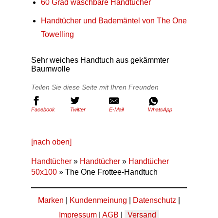
60 Grad waschbare Handtücher
Handtücher und Bademäntel von The One
Towelling
Sehr weiches Handtuch aus gekämmter
Baumwolle
Teilen Sie diese Seite mit Ihren Freunden
Facebook
Twitter
E-Mail
WhatsApp
[nach oben]
Handtücher
»
Handtücher
»
Handtücher
50x100
» The One Frottee-Handtuch
Marken
|
Kundenmeinung
|
Datenschutz
|
Impressum
|
AGB
|
Versand