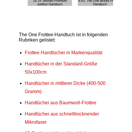
16.19: Vossen Premium
8.63: The One dickes Frottee-
9.
weißes Handtuch
Handtuch
The One Frottee-Handtuch ist in folgenden
Rubriken gelistet:
Frottee Handtücher in Markenqualität
Handtücher in der Standard-Größe
50x100cm
Handtücher in mittlerer Dicke (400-500
Gramm)
Handtücher aus Baumwoll-Frottee
Handtücher aus schnelltrocknender
Mikrofaser