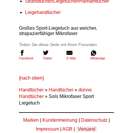
Strandtücher/Liegetücher/Hamamtücher
Liegehandtücher
Großes Sport-Liegetuch aus weicher,
strapazierfähiger Mikrofaser
Teilen Sie diese Seite mit Ihren Freunden
Facebook
Twitter
E-Mail
WhatsApp
[nach oben]
Handtücher
»
Handtücher
»
dünne
Handtücher
» Sols Mikrofaser Sport
Liegetuch
Marken
|
Kundenmeinung
|
Datenschutz
|
Impressum
|
AGB
|
Versand