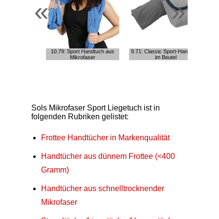
«
»
10.79: Sport Handtuch aus
9.71: Classic Sport-Handtuch
7
Mikrofaser
im Beutel
Sols Mikrofaser Sport Liegetuch ist in
folgenden Rubriken gelistet:
Frottee Handtücher in Markenqualität
Handtücher aus dünnem Frottee (<400
Gramm)
Handtücher aus schnelltrocknender
Mikrofaser