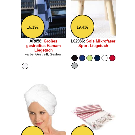
16,19€
19,43€
AR058:
Großes
L02936:
Sols Mikrofaser
gestreiftes Hamam
Sport Liegetuch
Liegetuch
Farbe: Gestreift, Gestreift