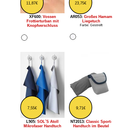
11,87€
23,75€
XF600:
Vossen
AR053:
Großes Hamam
Frottierturban mit
Liegetuch
Knopfverschluss
Farbe: Gestreift
7,55€
9,71€
L905:
SOL´S Atoll
NT2013:
Classic Sport-
Mikrofaser Handtuch
Handtuch im Beutel