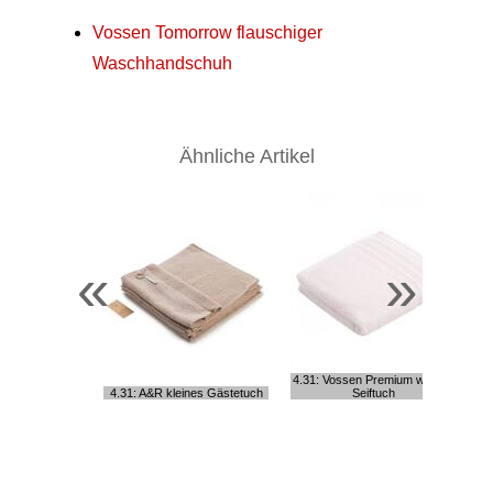
Vossen Tomorrow flauschiger
Waschhandschuh
Ähnliche Artikel
«
»
4.31: Vossen Premium weißes
4.31: A&R kleines Gästetuch
Seiftuch