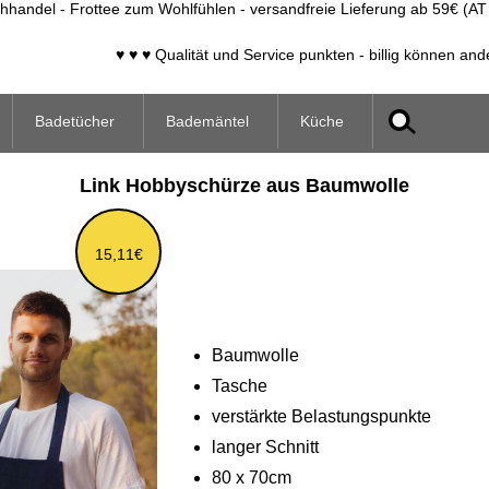
handel - Frottee zum Wohlfühlen - versandfreie Lieferung ab 59€ (AT
♥ ♥ ♥ Qualität und Service punkten - billig können and
Badetücher
Bademäntel
Küche
Link Hobbyschürze aus Baumwolle
15,11€
Baumwolle
Tasche
verstärkte Belastungspunkte
langer Schnitt
80 x 70cm