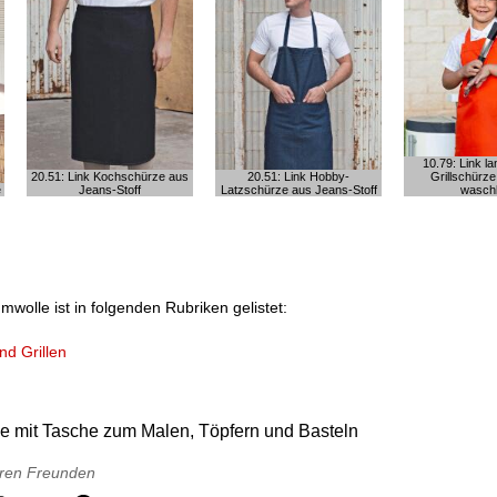
10.79: Link l
20.51: Link Kochschürze aus
20.51: Link Hobby-
Grillschürz
e
Jeans-Stoff
Latzschürze aus Jeans-Stoff
wasch
olle ist in folgenden Rubriken gelistet:
d Grillen
e mit Tasche zum Malen, Töpfern und Basteln
Ihren Freunden