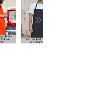
»
ange Kinder
e 60 Grad
19.43: Link Grill-Latzschürze
bar
aus Jeans-Stoff