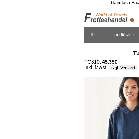
Handtuch-Fach
Bio
Handtücher
To
TC810:
45,35€
inkl. Mwst.,
zzgl. Versand