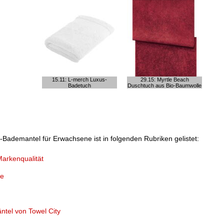
15.11: L-merch Luxus-
29.15: Myrtle Beach
Badetuch
Duschtuch aus Bio-Baumwolle
Bademantel für Erwachsene ist in folgenden Rubriken gelistet:
Markenqualität
ze
tel von Towel City