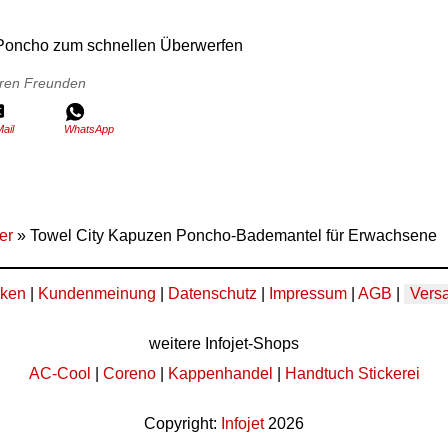
Poncho zum schnellen Überwerfen
Ihren Freunden
ail
WhatsApp
er
» Towel City Kapuzen Poncho-Bademantel für Erwachsene
ken
|
Kundenmeinung
|
Datenschutz
|
Impressum
|
AGB
|
Vers
weitere Infojet-Shops
AC-Cool
|
Coreno
|
Kappenhandel
|
Handtuch Stickerei
Copyright:
Infojet
2026