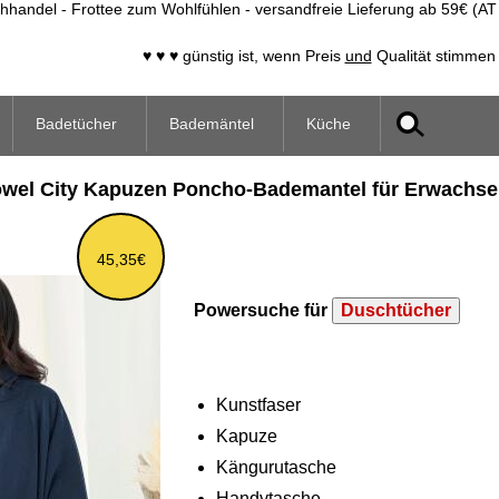
handel - Frottee zum Wohlfühlen - versandfreie Lieferung ab 59€ (AT
♥ ♥ ♥ günstig ist, wenn Preis
und
Qualität stimmen 
Badetücher
Bademäntel
Küche
wel City Kapuzen Poncho-Bademantel für Erwachs
45,35€
Powersuche für
Duschtücher
Kunstfaser
Kapuze
Kängurutasche
Handytasche