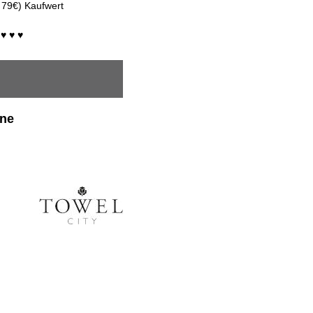
 79€) Kaufwert
♥ ♥ ♥
ene