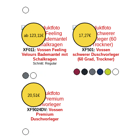
ab 123,11€
17,27€
XF011:
Vossen Feeling
XF501:
Vossen
Velours Bademantel mit
schwerer Duschvorleger
Schalkragen
(60 Grad, Trockner)
Schnitt: Regular
20,51€
XF9024DV:
Vossen
Premium
Duschvorleger