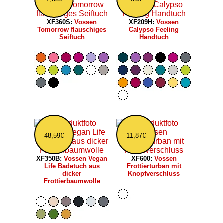
XF360S:
Vossen
XF209H:
Vossen
Tomorrow flauschiges
Calypso Feeling
Seiftuch
Handtuch
48,59€
11,87€
XF350B:
Vossen Vegan
XF600:
Vossen
Life Badetuch aus
Frottierturban mit
dicker
Knopfverschluss
Frottierbaumwolle