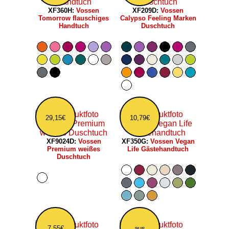
XF360H:
Vossen
XF209D:
Vossen
Tomorrow flauschiges
Calypso Feeling Marken
Handtuch
Duschtuch
29,15€
10,79€
XF9024D:
Vossen
XF350G:
Vossen Vegan
Premium weißes
Life Gästehandtuch
Duschtuch
7,55€
aus