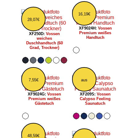
16,19€
28,07€
XF9024H:
Vossen
Premium weißes
XF250D:
Vossen
Handtuch
weiches
Duschhandtuch (60
Grad, Trockner)
7,55€
aus
XF9024G:
Vossen
XF209S:
Vossen
Premium weißes
Calypso Feeling
Gästetuch
Saunatuch
48,59€