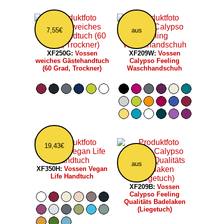
7,55€
aus
XF250G:
Vossen
XF209W:
Vossen
weiches Gästehandtuch
Calypso Feeling
(60 Grad, Trockner)
Waschhandschuh
19,43€
aus
XF350H:
Vossen Vegan
Life Handtuch
XF209B:
Vossen
Calypso Feeling
Qualitäts Badelaken
(Liegetuch)