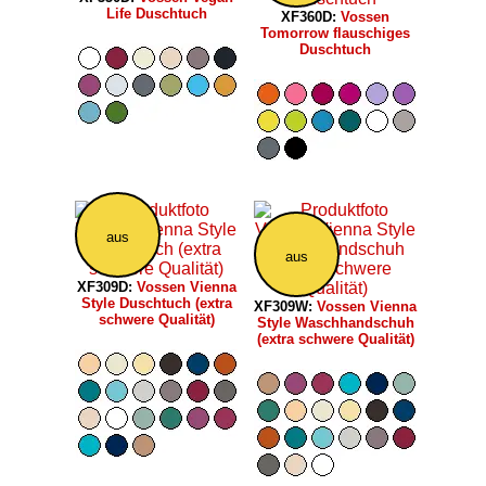
Life Duschtuch
XF360D:
Vossen
Tomorrow flauschiges
Duschtuch
aus
aus
XF309D:
Vossen Vienna
Style Duschtuch (extra
XF309W:
Vossen Vienna
schwere Qualität)
Style Waschhandschuh
(extra schwere Qualität)