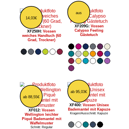
aus
14,03€
XF209G:
Vossen
Calypso Feeling
XF250H:
Vossen
Gästetuch
weiches Handtuch (60
Grad, Trockner)
ab 95,03€
ab 88,55€
XF400:
Vossen Unisex
Bademantel mit Kapuze
XF012:
Vossen
Kragen/Ausschnitt: Kapuze
Wellington leichter
Piqué Bademantel mit
Waffelmuster
Schnitt: Regular