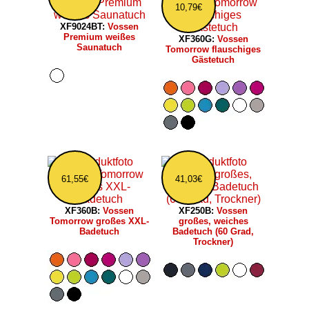
10,79€
XF9024BT:
Vossen
Premium weißes
XF360G:
Vossen
Saunatuch
Tomorrow flauschiges
Gästetuch
61,55€
41,03€
XF360B:
Vossen
XF250B:
Vossen
Tomorrow großes XXL-
großes, weiches
Badetuch
Badetuch (60 Grad,
Trockner)