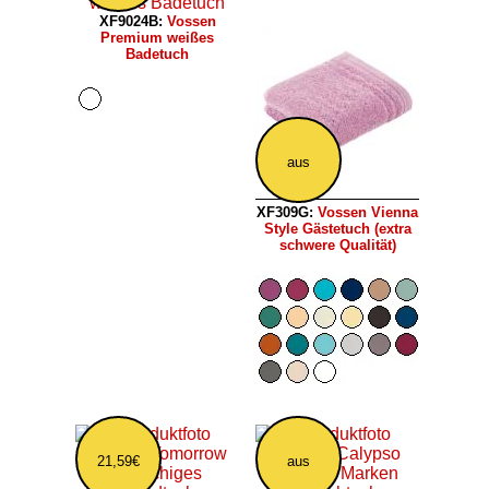
XF9024B:
Vossen
Premium weißes
Badetuch
aus
XF309G:
Vossen Vienna
Style Gästetuch (extra
schwere Qualität)
21,59€
aus