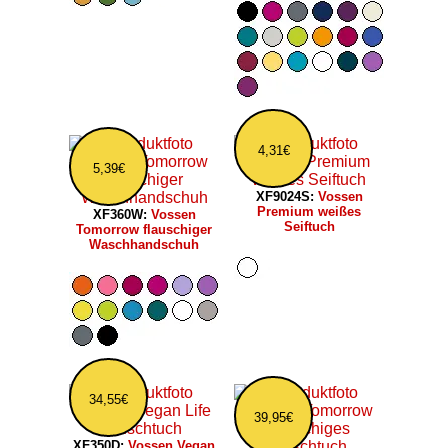
4,31€
5,39€
XF9024S:
Vossen
Premium weißes
XF360W:
Vossen
Seiftuch
Tomorrow flauschiger
Waschhandschuh
34,55€
39,95€
XF350D:
Vossen Vegan