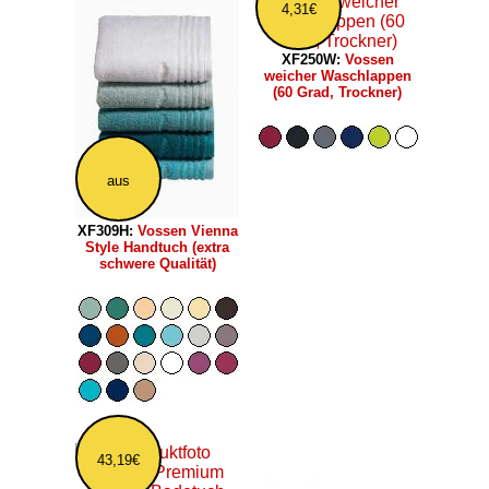
4,31€
XF250W:
Vossen
weicher Waschlappen
(60 Grad, Trockner)
aus
XF309H:
Vossen Vienna
Style Handtuch (extra
schwere Qualität)
43,19€