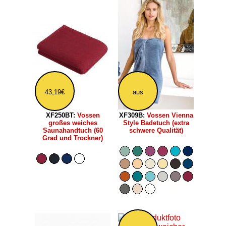
43,19€
aus
XF250BT:
Vossen
XF309B:
Vossen Vienna
großes weiches
Style Badetuch (extra
Saunahandtuch (60
schwere Qualität)
Grad und Trockner)