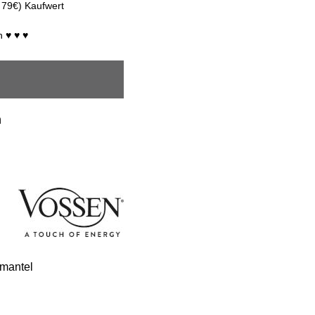
 79€) Kaufwert
n ♥ ♥ ♥
n
emantel