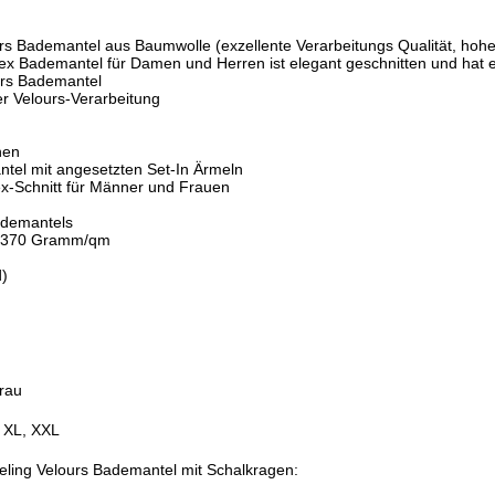
rs Bademantel aus Baumwolle (exzellente Verarbeitungs Qualität, ho
sex Bademantel für Damen und Herren ist elegant geschnitten und hat e
urs Bademantel
r Velours-Verarbeitung
hen
tel mit angesetzten Set-In Ärmeln
ex-Schnitt für Männer und Frauen
ademantels
, 370 Gramm/qm
d)
rau
, XL, XXL
eeling Velours Bademantel mit Schalkragen: