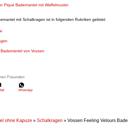
ter Piqué Bademantel mit Waffelmuster
mantel mit Schalkragen ist in folgenden Rubriken gelistet:
ze
agen
 Bademäntel von Vossen
Ihren Freunden
ail
WhatsApp
el ohne Kapuze
»
Schalkragen
» Vossen Feeling Velours Bade