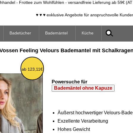
handel - Frottee zum Wohlfühlen - versandfreie Lieferung ab 59€ (AT
♥ ♥ ♥ exklusive Angebote für anspruchsvolle Kunde
Badetücher
Bademäntel
Küche
Vossen Feeling Velours Bademantel mit Schalkrage
ab 123,11€
Powersuche für
Bademäntel ohne Kapuze
Äußerst hochwertiger Velours-Bad
Exzellente Verarbeitung
Hohes Gewicht