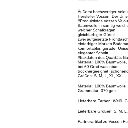
Äußerst hochwertiger Velou
Hersteller Vossen. Der Uni
!!Produktinfos Vossen Velo
Baumwolle in samtig-weiche
weicher Schalkragen
gleichfarbiger Gürtel
zwei aufgesetzte Fronttasc
einfarbiger Marken Bademan
komfortabler, gerader Unis
eleganter Schnitt
!!Eckdaten des Qualitäts-B
Material: 100% Baumwolle
bei 60 Grad waschbar
trocknergeeignet (schonen
Größen: S, M, L, XL, XXL
Material: 100% Baumwolle
Grammatur: 370 g/m˛
Lieferbare Farben: Weiß, G
Lieferbare Größen: S, M, L
Partnerartikel zu Vossen F