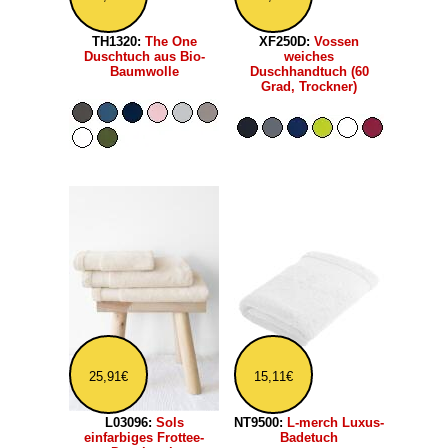
TH1320:
The One
XF250D:
Vossen
Duschtuch aus Bio-
weiches
Baumwolle
Duschhandtuch (60
Grad, Trockner)
25,91€
15,11€
L03096:
Sols
NT9500:
L-merch Luxus-
einfarbiges Frottee-
Badetuch