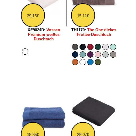
29,15€
15,11€
XF9024D:
Vossen
TH1170:
The One dickes
Premium weißes
Frottee-Duschtuch
Duschtuch
18,35€
28,07€