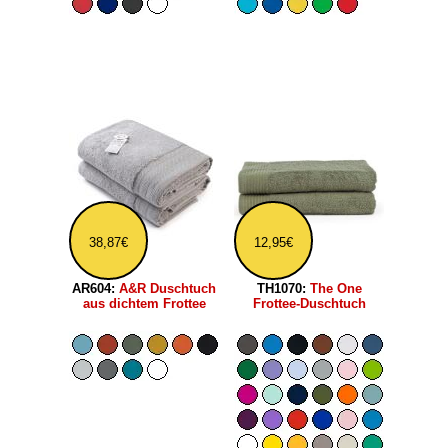
38,87€
12,95€
AR604:
A&R Duschtuch
TH1070:
The One
aus dichtem Frottee
Frottee-Duschtuch