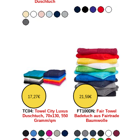
Duschtuch
17,27€
21,59€
TC04:
Towel City Luxus
FT100DN:
Fair Towel
Duschtuch, 70x130, 550
Badetuch aus Fairtrade
Gramm/qm
Baumwolle