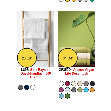
20,51€
34,55€
L898:
Sols Bayside
XF350D:
Vossen Vegan
Duschhandtuch 500
Life Duschtuch
Gramm