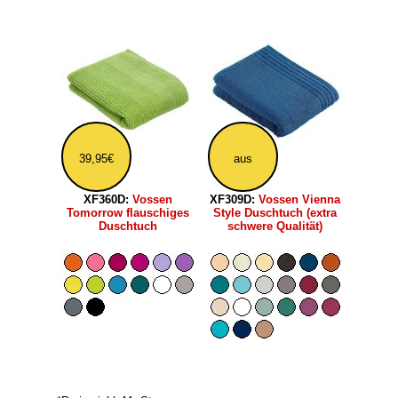
39,95€
aus
XF360D:
Vossen
XF309D:
Vossen Vienna
Tomorrow flauschiges
Style Duschtuch (extra
Duschtuch
schwere Qualität)