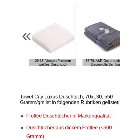
«
»
29.15: Vossen Premium
37.79: A&R Duschtuch aus
weißes Duschtuch
Baumwolle/Bambus
D
Towel City Luxus Duschtuch, 70x130, 550
Gramm/qm ist in folgenden Rubriken gelistet:
Frottee Duschtücher in Markenqualität
Duschtücher aus dickem Frottee (<500
Gramm)