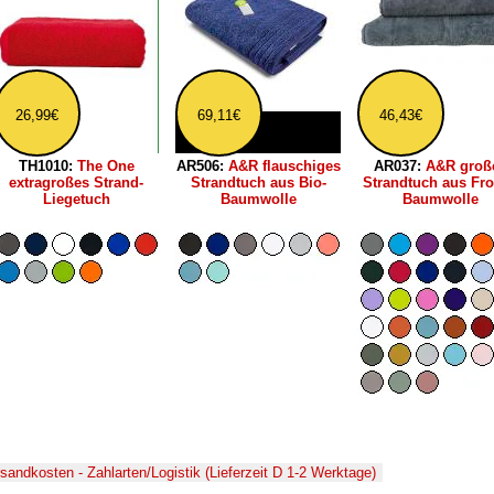
26,99€
69,11€
46,43€
TH1010:
The One
AR506:
A&R flauschiges
AR037:
A&R groß
extragroßes Strand-
Strandtuch aus Bio-
Strandtuch aus Fro
Liegetuch
Baumwolle
Baumwolle
rsandkosten - Zahlarten/Logistik (Lieferzeit D 1-2 Werktage)