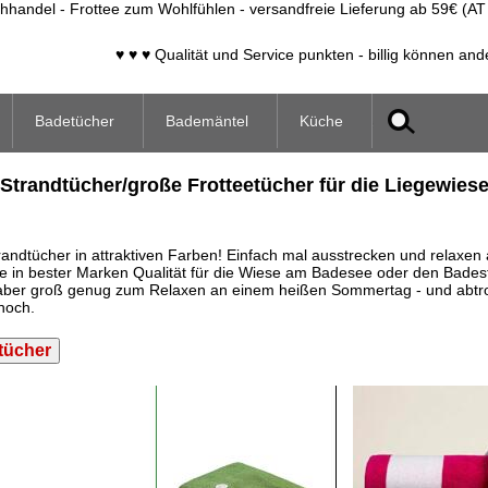
handel - Frottee zum Wohlfühlen - versandfreie Lieferung ab 59€ (AT
♥ ♥ ♥ Qualität und Service punkten - billig können and
Badetücher
Bademäntel
Küche
Strandtücher/große Frotteetücher für die Liegewies
andtücher in attraktiven Farben! Einfach mal ausstrecken und relaxen 
 in bester Marken Qualität für die Wiese am Badesee oder den Badest
, aber groß genug zum Relaxen an einem heißen Sommertag - und abtr
noch.
tücher