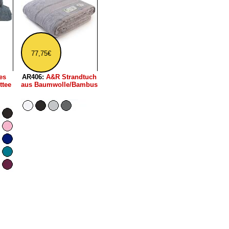
77,75€
es
AR406:
A&R Strandtuch
ttee
aus Baumwolle/Bambus