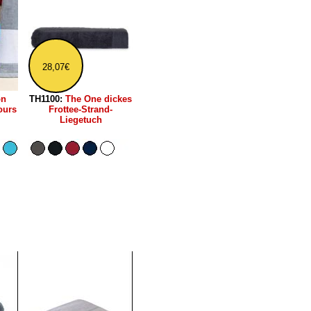
28,07€
on
TH1100:
The One dickes
ours
Frottee-Strand-
Liegetuch