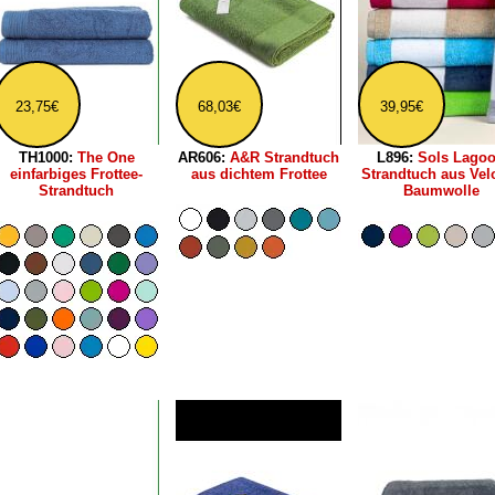
23,75€
68,03€
39,95€
TH1000:
The One
AR606:
A&R Strandtuch
L896:
Sols Lago
einfarbiges Frottee-
aus dichtem Frottee
Strandtuch aus Vel
Strandtuch
Baumwolle