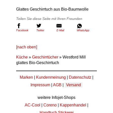
Glattes Geschirrtuch aus Bio-Baumwolle
Teilen Sie diese Seite mit Ihren Freunden
Facebook
Twitter
E-Mail
WhatsApp
[nach oben]
Küche
»
Geschirrtücher
» Westford Mill
glattes Bio-Geschirrtuch
Marken
|
Kundenmeinung
|
Datenschutz
|
Impressum
|
AGB
|
Versand
weitere Infojet-Shops
AC-Cool
|
Coreno
|
Kappenhandel
|
Handtuch Stickerei